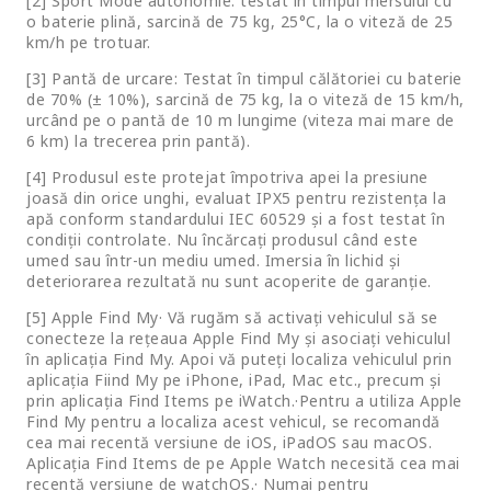
[2] Sport Mode autonomie: testat în timpul mersului cu
o baterie plină, sarcină de 75 kg, 25°C, la o viteză de 25
km/h pe trotuar.
[3] Pantă de urcare: Testat în timpul călătoriei cu baterie
de 70% (± 10%), sarcină de 75 kg, la o viteză de 15 km/h,
urcând pe o pantă de 10 m lungime (viteza mai mare de
6 km) la trecerea prin pantă).
[4] Produsul este protejat împotriva apei la presiune
joasă din orice unghi, evaluat IPX5 pentru rezistența la
apă conform standardului IEC 60529 și a fost testat în
condiții controlate. Nu încărcați produsul când este
umed sau într-un mediu umed. Imersia în lichid și
deteriorarea rezultată nu sunt acoperite de garanție.
[5] Apple Find My· Vă rugăm să activați vehiculul să se
conecteze la rețeaua Apple Find My și asociați vehiculul
în aplicația Find My. Apoi vă puteți localiza vehiculul prin
aplicația Fiind My pe iPhone, iPad, Mac etc., precum și
prin aplicația Find Items pe iWatch.·Pentru a utiliza Apple
Find My pentru a localiza acest vehicul, se recomandă
cea mai recentă versiune de iOS, iPadOS sau macOS.
Aplicația Find Items de pe Apple Watch necesită cea mai
recentă versiune de watchOS.· Numai pentru