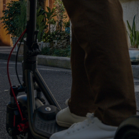
Puterea emisă
450 W
Putere maxima
900 W
Tractiune (TCS)
Da
Frâne
Frâne