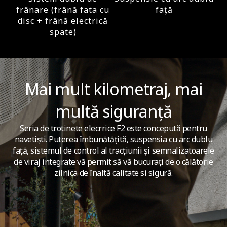
460 Wh
frânare (frână fata cu
față
disc + frână electrică
spate)
Sistem inteligent de management al bateriei
Da
Mai mult kilometraj, mai
Timp de încărcare
multă siguranță
Aproximativ 7 ore
Seria de trotinete elecrrice F2 este concepută pentru
navetiști. Puterea îmbunătățită, suspensia cu arc dublu
față, sistemul de control al tracțiunii și semnalizatoarele
Motor
de viraj integrate vă permit să vă bucurați de o călătorie
zilnica de înaltă calitate si sigură.
Panta de urcare
Pana la 22%