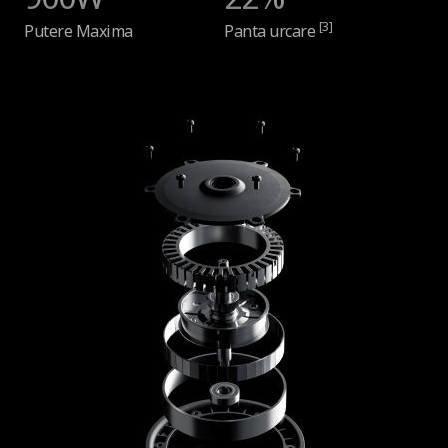
[3]
Putere Maxima
Panta urcare
Alte caracteristici
Mecanismul de pliere
Pliere usoara (necesita mainile)
Afişaj informaţii
Panou de bord color cu informatii
Informatii pe ecran LED
LED color (viteză, putere rămasă, moduri,
întreținere, conexiune bluetooth, semnalizator de
direcție stânga/dreapta)