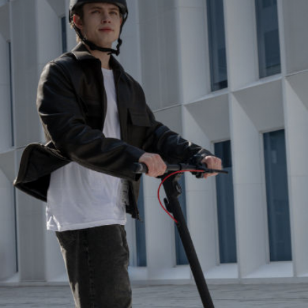
Greutate maximă utilizator
120 kg
Dimensiuni și greutate
Dimensiuni produs deschis
1143 x 570 x 1237mm
Dimensiuni produs pliat
1143 x 570 x 507mm
Greutate neta