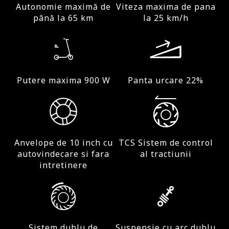
Autonomie maximă de
Viteza maxima de pana
Viteza
până la 65 km
la 25 km/h
Pana la 25 km/h
Absorbția șocurilor
Putere maxima 900 W
Panta urcare 22%
Suspensie cu arc dublu față
Rezistenţa la apă
IPX5
Anvelope de 10 inch cu
TCS Sistem de control
autovindecare si fara
al tractiunii
intretinere
Baterie
Capacitate baterie
Sistem dublu de
Suspensie cu arc dublu