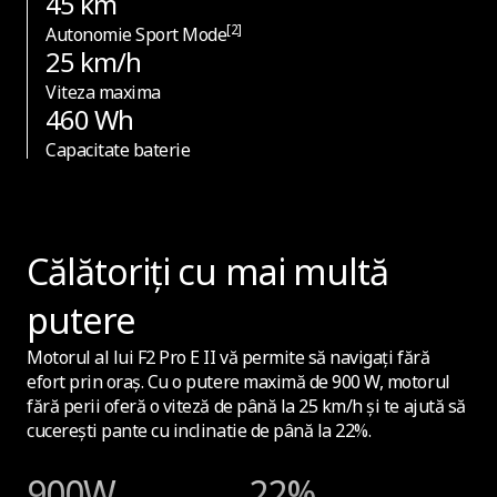
45 km
254 mm
[2]
Autonomie Sport Mode
25 km/h
Viteza maxima
460 Wh
Conectivitate
Capacitate baterie
Bluetooth
Da
Călătoriți cu mai multă
putere
Tehnologia NFC (pentru deblocare/blocare)
Motorul al lui F2 Pro E II vă permite să navigați fără
Nu
efort prin oraș. Cu o putere maximă de 900 W, motorul
fără perii oferă o viteză de până la 25 km/h și te ajută să
cucerești pante cu inclinatie de până la 22%.
Apple Find My
Da
900W
22%