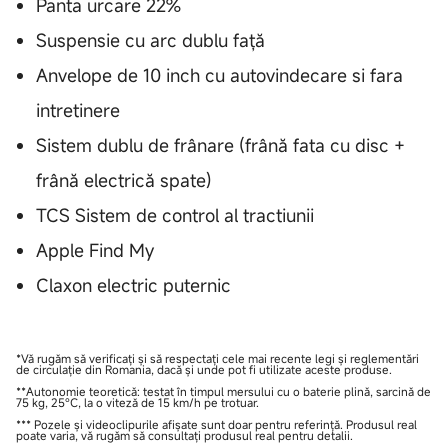
Panta urcare 22%
Suspensie cu arc dublu față
Anvelope de 10 inch cu autovindecare si fara
intretinere
Sistem dublu de frânare (frână fata cu disc +
frână electrică spate)
TCS Sistem de control al tractiunii
Apple Find My
Claxon electric puternic
*Vă rugăm să verificați și să respectați cele mai recente legi și reglementări
de circulație din Romania, dacă și unde pot fi utilizate aceste produse.
**Autonomie teoretică: testat în timpul mersului cu o baterie plină, sarcină de
75 kg, 25°C, la o viteză de 15 km/h pe trotuar.
*** Pozele și videoclipurile afișate sunt doar pentru referință. Produsul real
poate varia, vă rugăm să consultați produsul real pentru detalii.