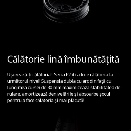
Moduri de conducere
3 (Eco, Sport, Race)
Control de croazieră
Nu
Călătorie lină îmbunătățită
Lumini certificate
Ușurează-ți călătoria! Seria F2 îți aduce călătoria la
următorul nivel! Suspensia dubla cu arc din față cu
Da (reflectoare E-MARK fata, spate si lateral)
lungimea cursei de 30 mm maximizează stabilitatea de
rulare, amortizează denivelările și absoarbe șocul
pentru a face călătoria și mai plăcută!
Claxon
Da, claxon electronica