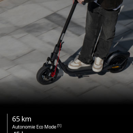
Lumini ambientale
Nu
Pneuri
Tip de anvelope
Anvelope fara camera, cu strat de silicon si fara
pana
Dimensiuni anvelope - Fata
254 mm
65 km
[1]
Autonomie Eco Mode
Dimensiuni anvelope - Spate