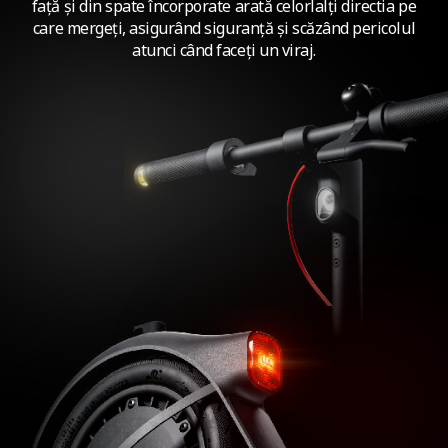
față și din spate încorporate arată celorlalți directia pe
care mergeți, asigurând siguranță și scăzând pericolul
atunci când faceți un viraj.