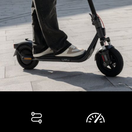
17.3kg (38.1 lbs)
Gamă
Autonomia
Pana la 65 km
Autonomia la viteza maxima
Până la 45 km (25km/h)
Parametrii produsului