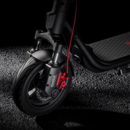
Suport număr de înregistrare
Da
Port USB C
Nu
*Vă rugăm să verificați și să respectați cele mai recente legi și reglementări
de circulație din Romania, dacă și unde pot fi utilizate aceste produse.
**Autonomie teoretică: testat în timpul mersului cu o baterie plină, sarcină de
75 kg, 25°C, la o viteză de 15 km/h pe trotuar.
*** Pozele și videoclipurile afișate sunt doar pentru referință. Produsul real
poate varia, vă rugăm să consultați produsul real pentru detalii.
****Vă rugăm să vă asigurați că trotineta electrică este depozitată într-un loc
adecvat cu o temperatură ambientală care nu este mai mică de -10℃ (14℉).
Dacă mediul ambiental de depozitare este sub 0℃ (32℉), trebuie să plasați
trotineta electrică într-un mediu cald (peste 5℃ (41℉)) înainte de încărcare.