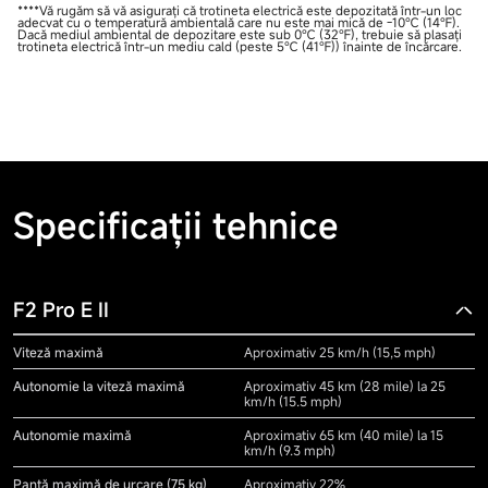
****Vă rugăm să vă asigurați că trotineta electrică este depozitată într-un loc
adecvat cu o temperatură ambientală care nu este mai mică de -10℃ (14℉).
Dacă mediul ambiental de depozitare este sub 0℃ (32℉), trebuie să plasați
trotineta electrică într-un mediu cald (peste 5℃ (41℉)) înainte de încărcare.
Specificații tehnice
F2 Pro E II
Viteză maximă
Aproximativ 25 km/h (15,5 mph)
Autonomie la viteză maximă
Aproximativ 45 km (28 mile) la 25
km/h (15.5 mph)
Autonomie maximă
Aproximativ 65 km (40 mile) la 15
km/h (9.3 mph)
Pantă maximă de urcare (75 kg)
Aproximativ 22%